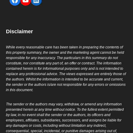
Disclaimer
While every reasonable care has been taken in preparing the contents of
this property summary, the owner and the marketing agent cannot be held
responsible for any inaccuracy. The particulars in this summary do not
constitute, nor constitute any part of, an offer or contract. The information
contained herein is for informational purposes only and is not intended to
replace any professional advice. The views expressed are entirely those of
the authors. Whilst the information is intended to be accurate and current,
the sender or the authors is/are not responsible for any errors or omissions
in this document.
The sender or the authors may vary, withdraw, or amend any information
presented herein at any time without notice. To the fullest extent permitted
by law, in no event shall the sender or the authors, its officers and
employees, affiliates, subsidiaries, successors, and assigns be liable for
any damages or costs, including without limitation any indirect,
consequential, special, incidental, or punitive damages arising out of,