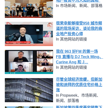
地产投资不为人知的真相”
In 市场新闻、新闻、部落格
很荣幸能够接受958 城市频
道的现场采访，谈论我的商
业地产投资心得
In 其他网站的链接
我在 963 好FM 的第一场
FB 直播与 DJ Teck Ming、
Carine Ang 和 J…
In 其他网站的链接
尽管全球经济放缓，但新加
坡和迪拜的优质住宅价格上
涨
In Propweek、市场新闻、
新闻、部落格
新加坡第四季度豪宅销售下