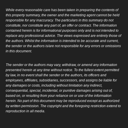
While every reasonable care has been taken in preparing the contents of
this property summary, the owner and the marketing agent cannot be held
responsible for any inaccuracy. The particulars in this summary do not
constitute, nor constitute any part of, an offer or contract. The information
contained herein is for informational purposes only and is not intended to
replace any professional advice. The views expressed are entirely those of
the authors. Whilst the information is intended to be accurate and current,
the sender or the authors is/are not responsible for any errors or omissions
in this document.
The sender or the authors may vary, withdraw, or amend any information
presented herein at any time without notice. To the fullest extent permitted
by law, in no event shall the sender or the authors, its officers and
employees, affiliates, subsidiaries, successors, and assigns be liable for
any damages or costs, including without limitation any indirect,
consequential, special, incidental, or punitive damages arising out of,
based on, or resulting from your reliance on or use of the information
herein. No part of this document may be reproduced except as authorized
by written permission. The copyright and the foregoing restriction extend to
reproduction in all media.