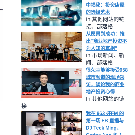
中揭秘：投资店屋
的选择艺术
In 其他网站的链
接、部落格
从愿景到成功：推
出“商业地产投资不
为人知的真相”
In 市场新闻、新
闻、部落格
很荣幸能够接受958
城市频道的现场采
访，谈论我的商业
地产投资心得
In 其他网站的链
接
我在 963 好FM 的
第一场 FB 直播与
DJ Teck Ming、