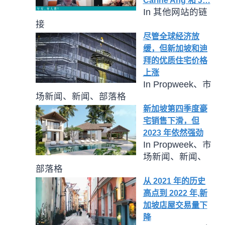
Carine Ang 和 J…
In 其他网站的链
接
尽管全球经济放
缓，但新加坡和迪
拜的优质住宅价格
上涨
In Propweek、市
场新闻、新闻、部落格
新加坡第四季度豪
宅销售下滑，但
2023 年依然强劲
In Propweek、市
场新闻、新闻、
部落格
从 2021 年的历史
高点到 2022 年,新
加坡店屋交易量下
降