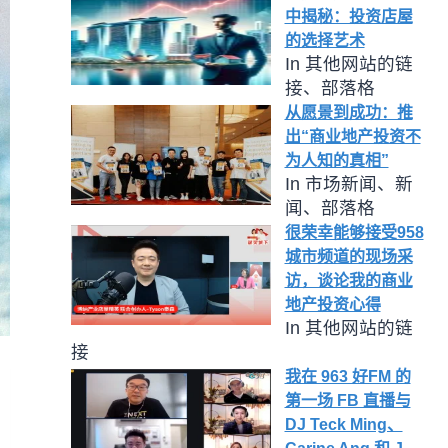
中揭秘：投资店屋
的选择艺术
In 其他网站的链
接、部落格
从愿景到成功：推
出“商业地产投资不
为人知的真相”
In 市场新闻、新
闻、部落格
很荣幸能够接受958
城市频道的现场采
访，谈论我的商业
地产投资心得
In 其他网站的链
接
我在 963 好FM 的
第一场 FB 直播与
DJ Teck Ming、