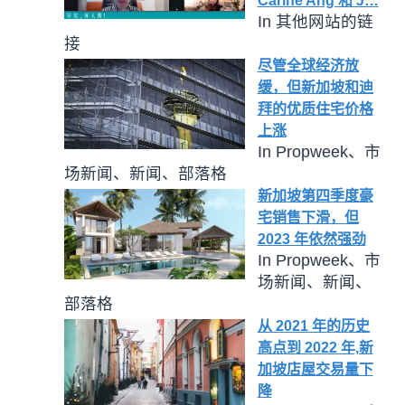
Carine Ang 和 J…
In 其他网站的链
接
尽管全球经济放
缓，但新加坡和迪
拜的优质住宅价格
上涨
In Propweek、市
场新闻、新闻、部落格
新加坡第四季度豪
宅销售下滑，但
2023 年依然强劲
In Propweek、市
场新闻、新闻、
部落格
从 2021 年的历史
高点到 2022 年,新
加坡店屋交易量下
降